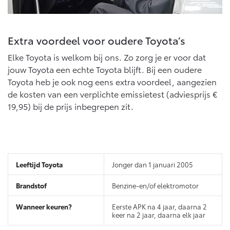
Vanaf € 76.695,-
Vanaf € 27.945,-
Extra voordeel voor oudere Toyota’s
Proace (excl. BTW)
Proace Verso
OOK ALS BATTERIJ-
BATTERIJ-ELEKTRISCH
ELEKTRISCH
Elke Toyota is welkom bij ons. Zo zorg je er voor dat
jouw Toyota een echte Toyota blijft. Bij een oudere
Toyota heb je ook nog eens extra voordeel, aangezien
de kosten van een verplichte emissietest (adviesprijs €
19,95) bij de prijs inbegrepen zit.
Vanaf € 37.500,-
Vanaf € 55.950,-
Proace Max (excl. BTW)
Hilux (excl. BTW)
Jonger dan 1 januari 2005
OOK ALS BATTERIJ-
OOK ALS BATTERIJ-
ELEKTRISCH
ELEKTRISCH
Benzine-en/of elektromotor
Eerste APK na 4 jaar, daarna 2
keer na 2 jaar, daarna elk jaar