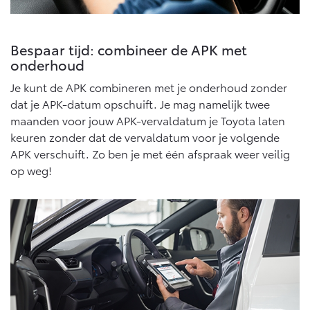
Multimedia
Connected check
Navigatie updates
bZ4X
bZ4X Touring
Bespaar tijd: combineer de APK met
BATTERIJ-ELEKTRISCH
BATTERIJ-ELEKTRISCH
onderhoud
Je kunt de APK combineren met je onderhoud zonder
dat je APK-datum opschuift. Je mag namelijk twee
maanden voor jouw APK-vervaldatum je Toyota laten
keuren zonder dat de vervaldatum voor je volgende
Vanaf € 39.995,-
Vanaf € 48.995,-
APK verschuift. Zo ben je met één afspraak weer veilig
op weg!
Mirai
Proace City (excl. BTW)
WATERSTOF-ELEKTRISCH
OOK ALS BATTERIJ-
ELEKTRISCH