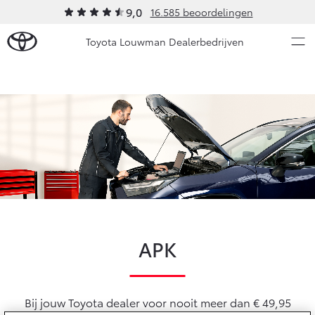
9,0
16.585 beoordelingen
Toyota Louwman Dealerbedrijven
Over Ons
Modellen
Ons bedrijf
Occasions
Ons bedrijf
Aygo X
Yaris
Contact en Route
HYBRIDE
HYBRIDE
Vacatures
Nieuws & Acties
Klantbeoordelingen
APK
Onderhoud
Vanaf € 23.750,-
Vanaf € 27.195,-
Bij jouw Toyota dealer voor nooit meer dan € 49,95
Diensten
Service & Onderhoud