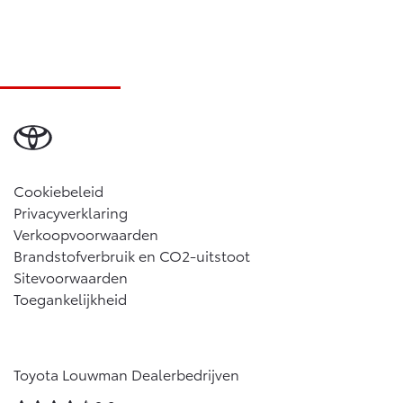
Vanaf € 46.301,-
Vanaf € 56.570,-
Land Cruiser (excl. BTW)
Cookiebeleid
Privacyverklaring
Vanaf € 89.986,-
Verkoopvoorwaarden
Brandstofverbruik en CO2-uitstoot
Sitevoorwaarden
Toegankelijkheid
Toyota Louwman Dealerbedrijven