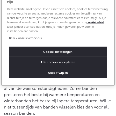
zijn
Deze website maakt gebruik van essentiële cookies, cookies ter verbetering
Yaris Cross
Urban Cruiser
Werkplaatsafspraak
Zakelijk
van de website en social media en reclame cookies om je optimaal van
HYBRIDE
BATTERIJ-ELEKTRISCH
Private Lease
dienst te zijn en te zorgen dat je relevante advertenties te zien krijgt. Als je
Onderhoud op Maat
De conditie van je banden is dus van cruciaal belang
hiermee akkoord gaat, kunt je gewoon verder gaan. In ons
cookiebeleid
leest jemeer over cookies en kunt je indien gewenst jouw cookie-
APK
voor jouw veiligheid. Goede banden zorgen er immers
Wat is Private Lease?
instellingen aanpassen.
Zakelijk
Werkplaatsafspraak maken
voor dat je op tijd tot stilstand kunt komen en dat je
Airco check
Bereken je maandbedrag
Bekijk onze leveranciers
volledige controle hebt over je auto. Daarom is het
Vakantiecheck
Private Lease voor ZZP
Toyota voor de zaak
belangrijk dat je banden een minimum profieldiepte
Contact en Route
Hybride Zekerheid Controle
Vanaf € 31.895,-
Vanaf € 32.995,-
Private Lease Occasions
Cookie-instellingen
hebben.
Leaserijder
Toyota handleidingen
ZZP
Alle cookies accepteren
Schade melden
Toyota Service Informatie (SIL)
Zomerbanden, winterbanden of all season
Wagenparkbeheer
Financieren
Corolla Hatchback
Corolla Touring Sports
banden?
Alles afwijzen
HYBRIDE
HYBRIDE
Contact zakelijke markt
Plan een proefrit
Welk type band de veiligste keus is hangt voornamelijk
Schade & Garantie
Toyota Betaalplan
af van de weersomstandigheden. Zomerbanden
Vraag een brochure aan
Leasen
presteren het beste bij warmere temperaturen en
Toyota Pechhulp
winterbanden het beste bij lagere temperaturen. Wil je
Oplaadservice
Schade & Glasherstel
niet tussentijds van banden wisselen kies dan voor all
Financial Lease
Bekijk de verwachte modellen
10 jaar Toyota garantie
Vanaf € 33.495,-
Vanaf € 35.495,-
season banden.
Thuislaadpakketten
Operational Lease