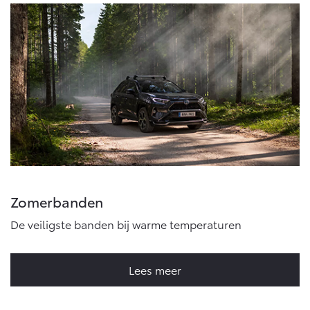
Vanaf € 76.695,-
Vanaf € 27.945,-
Proace (excl. BTW)
Proace Verso
OOK ALS BATTERIJ-
BATTERIJ-ELEKTRISCH
ELEKTRISCH
Vanaf € 37.500,-
Vanaf € 55.950,-
Zomerbanden
Proace Max (excl. BTW)
Hilux (excl. BTW)
OOK ALS BATTERIJ-
OOK ALS BATTERIJ-
De veiligste banden bij warme temperaturen
ELEKTRISCH
ELEKTRISCH
Lees meer