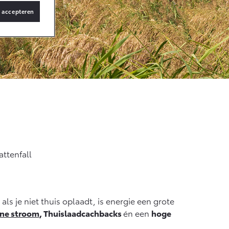
s accepteren
ng
Vanaf € 36.495,-
bZ4X Touring
BATTERIJ-
ELEKTRISCH
Vanaf € 48.995,-
ttenfall
Proace Verso
BATTERIJ-
ELEKTRISCH
als je niet thuis oplaadt, is energie een grote
ne stroom
, Thuislaadcachbacks
én een
hoge