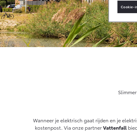
Cookie-i
Vanaf € 33.495,-
Toyota C-HR+
BATTERIJ-
ELEKTRISCH
Vanaf € 37.995,-
Slimmer
Mirai
WATERSTOF-
ELEKTRISCH
Wanneer je elektrisch gaat rijden en je elektr
kostenpost. Via onze partner
Vattenfall
bied