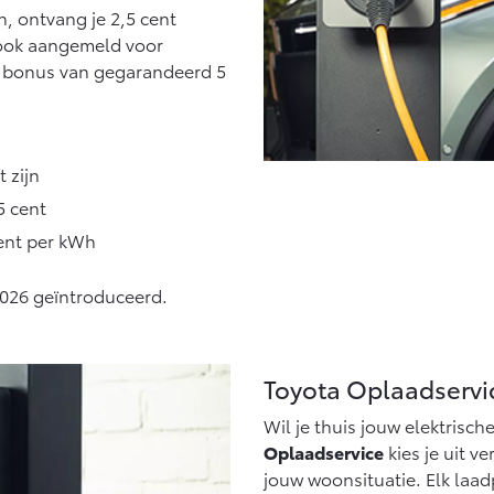
, ontvang je 2,5 cent
e ook aangemeld voor
a bonus van gegarandeerd 5
t zijn
5 cent
ent per kWh
2026 geïntroduceerd.
Toyota Oplaadservi
Wil je thuis jouw elektrisc
Oplaadservice
kies je uit v
jouw woonsituatie. Elk laa