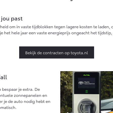
Vanaf € 27.945,-
Vanaf € 37.500,-
Hilux (excl. BTW)
Land Cruiser (excl.
 jou past
OOK ALS BATTERIJ-
BTW)
ELEKTRISCH
eid om in vaste tijdblokken tegen lagere kosten te laden, da
e het hele jaar een vaste energieprijs ongeacht het tijdstip,
Bekijk de contracten op toyota.nl
Vanaf € 56.570,-
Vanaf € 89.986,-
all
n bespaar je extra. De
ventuele zonnepanelen en
er je de auto nodig hebt en
omatisch.