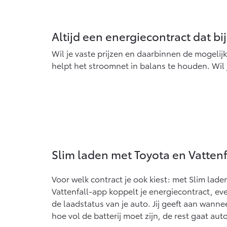
Vanaf € 76.695,-
Proace Max (excl.
Altijd een energiecontract dat bij
BTW)
OOK ALS BATTERIJ-
Wil je vaste prijzen en daarbinnen de mogelijkh
ELEKTRISCH
helpt het stroomnet in balans te houden. Wil j
Vanaf € 46.301,-
Slim laden met Toyota en Vattenf
Voor welk contract je ook kiest: met Slim lade
Vattenfall-app koppelt je energiecontract, e
de laadstatus van je auto. Jij geeft aan wanne
hoe vol de batterij moet zijn, de rest gaat aut