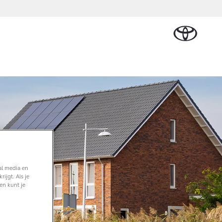
Plan een proefrit
Schade melden
Contact en
Plan een
en
Onderdelen &
Oplaadservice
Bedrijfswagens
Route
proefrit
Urban Cruiser
Accessoires
BATTERIJ-
ELEKTRISCH
Vraag een brochure aan
Werkplaatsafspraak
alplan
cial Lease
Thuislaadpakketten
Bedrijfswagens
Vraag een
maken
Onderdelen
op maat
brochure
l
tional
Laadpas
aan
Accessoires
Financieren of
Bekijk de verwachte
ie
Energie en slim
Contact en
modellen
leasen
Route
Banden
laden
Contact
ie
Verzekeren
Vanaf € 32.995,-
en Route
al media en
Toyota C-HR
ijgt. Als je
OOK ALS PLUG-IN
en kunt je
HYBRIDE
nsten