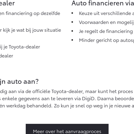
ealer
Auto financieren vi
 en financiering op dezelfde
Keuze uit verschillende
Voorwaarden en mogelij
ijk je wat bij jouw situatie
Je regelt de financierin
Minder gericht op autosp
ij je Toyota-dealer
dealer
ijn auto aan?
dig aan via de officiële Toyota-dealer, maar kunt het proce
hts enkele gegevens aan te leveren via DigiD. Daarna beoorde
één werkdag behandeld. Zo kun je snel op weg in je nieuwe 
Meer over het aanvraagproces