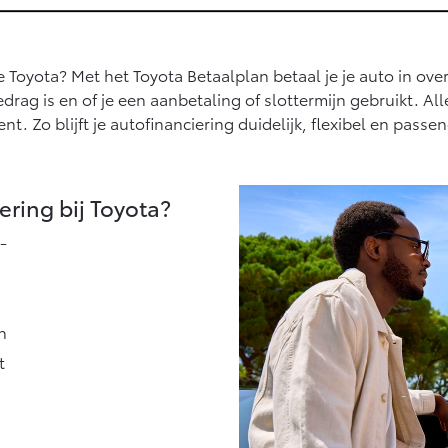
Vanaf € 27.945,-
Vanaf € 37.500,-
Hilux (excl. BTW)
Land Cruiser (excl.
OOK ALS BATTERIJ-
BTW)
 Toyota? Met het Toyota Betaalplan betaal je je auto in over
ELEKTRISCH
drag is en of je een aanbetaling of slottermijn gebruikt. All
t. Zo blijft je autofinanciering duidelijk, flexibel en passen
ring bij Toyota?
Vanaf € 56.570,-
Vanaf € 89.986,-
-
n
t