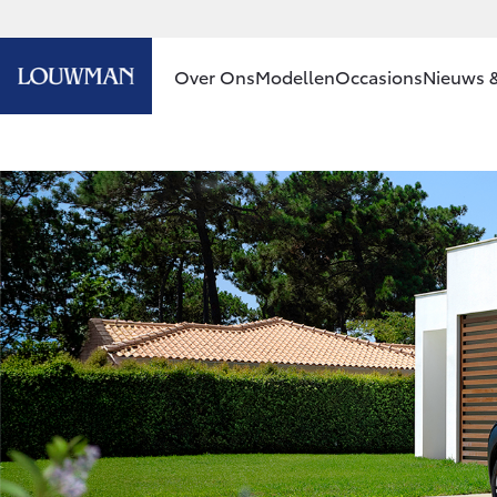
Over Ons
Modellen
Occasions
Nieuws &
Ons bedrijf
Aygo X
HYBRIDE
Ons bedrijf
Contact en
Route
Vacatures
Vanaf € 23.750,-
Klantbeoordelingen
Corolla Hatchback
HYBRIDE