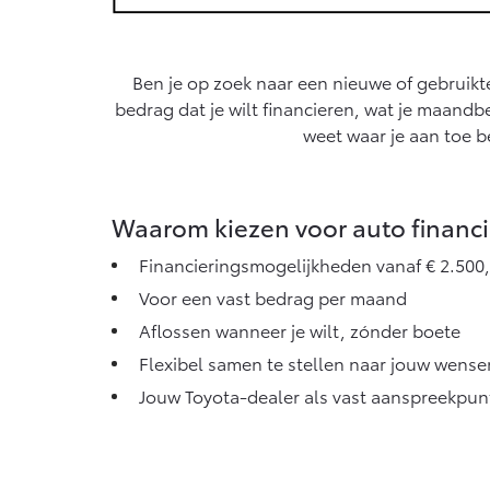
Vanaf € 76.695,-
Proace Max (excl.
BTW)
Ben je op zoek naar een nieuwe of gebruikte
OOK ALS BATTERIJ-
bedrag dat je wilt financieren, wat je maandbe
ELEKTRISCH
weet waar je aan toe ben
Waarom kiezen voor auto financie
Vanaf € 46.301,-
Financieringsmogelijkheden vanaf € 2.500,
Voor een vast bedrag per maand
Aflossen wanneer je wilt, zónder boete
Flexibel samen te stellen naar jouw wense
Jouw Toyota-dealer als vast aanspreekpun