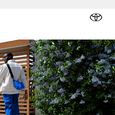
Plan een proefrit
Schade melden
Contact en
Plan een
en
Onderdelen &
Oplaadservice
Bedrijfswagens
Route
proefrit
Urban Cruiser
Accessoires
BATTERIJ-
ELEKTRISCH
Vraag een brochure aan
Werkplaatsafspraak
alplan
cial Lease
Thuislaadpakketten
Bedrijfswagens
Vraag een
maken
Onderdelen
op maat
brochure
l
tional
Laadpas
aan
Accessoires
Financieren of
Bekijk de verwachte
ie
Energie en slim
Contact en
modellen
leasen
Route
Banden
laden
Contact
ie
Verzekeren
Vanaf € 32.995,-
en Route
Toyota C-HR
OOK ALS PLUG-IN
HYBRIDE
nsten