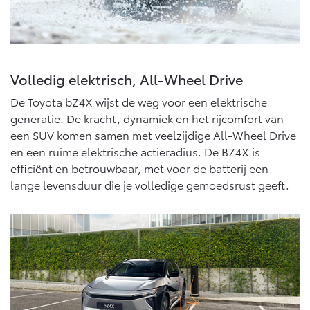
Vanaf € 76.695,-
Vanaf € 27.945,-
Proace (excl. BTW)
Proace Verso
OOK ALS BATTERIJ-
BATTERIJ-ELEKTRISCH
ELEKTRISCH
Volledig elektrisch, All-Wheel Drive
De Toyota bZ4X wijst de weg voor een elektrische
generatie. De kracht, dynamiek en het rijcomfort van
een SUV komen samen met veelzijdige All-Wheel Drive
en een ruime elektrische actieradius. De BZ4X is
Vanaf € 37.500,-
Vanaf € 55.950,-
efficiënt en betrouwbaar, met voor de batterij een
lange levensduur die je volledige gemoedsrust geeft.
Proace Max (excl. BTW)
Hilux (excl. BTW)
OOK ALS BATTERIJ-
OOK ALS BATTERIJ-
ELEKTRISCH
ELEKTRISCH