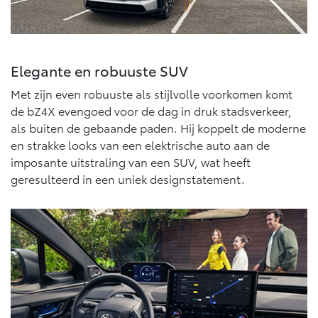
Vanaf € 46.301,-
Vanaf € 56.570,-
Land Cruiser (excl. BTW)
Elegante en robuuste SUV
Met zijn even robuuste als stijlvolle voorkomen komt
de bZ4X evengoed voor de dag in druk stadsverkeer,
als buiten de gebaande paden. Hij koppelt de moderne
en strakke looks van een elektrische auto aan de
imposante uitstraling van een SUV, wat heeft
Vanaf € 89.986,-
geresulteerd in een uniek designstatement.