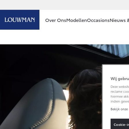
Over Ons
Modellen
Occasions
Nieuws &
Ons bedrijf
Aygo X
HYBRIDE
Ons bedrijf
Contact en
Route
Wij gebru
Vacatures
Deze website
Vanaf € 23.750,-
Klantbeoordelingen
reclame cook
hiermee akk
Corolla Hatchback
indien gewe
HYBRIDE
Bekijk onze 
Cookie-i