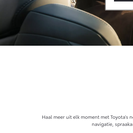
Vanaf € 33.495,-
Toyota C-HR+
BATTERIJ-
ELEKTRISCH
Vanaf € 37.995,-
Mirai
WATERSTOF-
ELEKTRISCH
Haal meer uit elk moment met Toyota’s ne
navigatie, spraaka