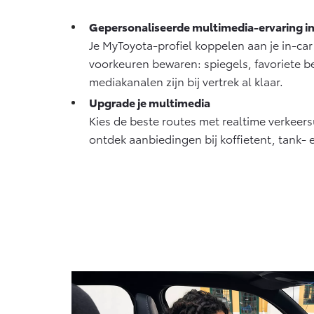
Vanaf € 76.695,-
Gepersonaliseerde multimedia-ervaring in
Proace Max (excl.
Je MyToyota-profiel koppelen aan je in-car
BTW)
voorkeuren bewaren: spiegels, favoriete 
OOK ALS BATTERIJ-
ELEKTRISCH
mediakanalen zijn bij vertrek al klaar.
Upgrade je multimedia
Kies de beste routes met realtime verkeers
ontdek aanbiedingen bij koffietent, tank- 
Vanaf € 46.301,-