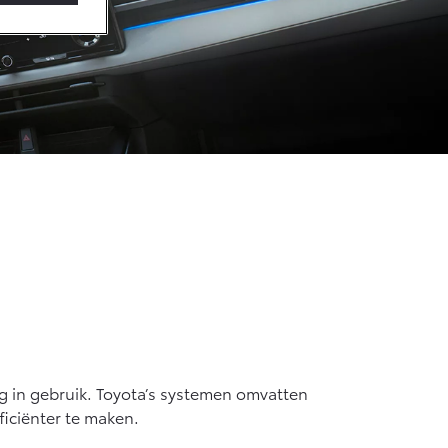
ng
Vanaf € 36.495,-
bZ4X Touring
BATTERIJ-
ELEKTRISCH
Vanaf € 48.995,-
m
Proace Verso
BATTERIJ-
ELEKTRISCH
ig in gebruik. Toyota’s systemen omvatten
ficiënter te maken.