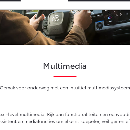
Informatie (SIL)
Toyota
iDeal betali
Autoverzekering
Vanaf € 35.495,-
Vanaf € 39.995,-
Connected
Toyota Hybride
Autoverzekering
RAV4
bZ4X
PLUG-IN HYBRIDE
BATTERIJ-
Connected Services
ELEKTRISCH
MyToyota login
MyToyota App
Multimedia
Abonnementen
Multimedia
Vanaf € 49.995,-
Vanaf € 39.995,-
Connected check
Gemak voor onderweg met een intuïtief multimediasystee
Proace City (excl.
Proace (excl. BTW)
Navigatie updates
OOK ALS BATTERIJ-
BTW)
ELEKTRISCH
OOK ALS BATTERIJ-
ELEKTRISCH
xt-level multimedia. Rijk aan functionaliteiten en eenvoud
ssistent en mediafuncties om elke rit soepeler, veiliger en ef