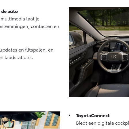
Vanaf € 27.945,-
Vanaf € 37.500,-
 de auto
Hilux (excl. BTW)
Land Cruiser (excl.
 multimedia laat je
OOK ALS BATTERIJ-
BTW)
ELEKTRISCH
bestemmingen, contacten en
updates en flitspalen, en
en laadstations.
Vanaf € 56.570,-
Vanaf € 89.986,-
ToyotaConnect
Biedt een digitale cock