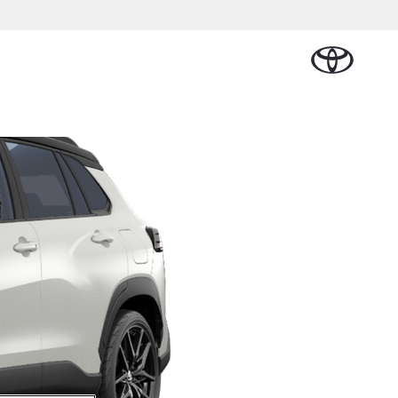
Plan een proefrit
Schade melden
Contact en
Plan een
en
Onderdelen &
Oplaadservice
Bedrijfswagens
Route
proefrit
Urban Cruiser
Accessoires
BATTERIJ-
ELEKTRISCH
Vraag een brochure aan
Werkplaatsafspraak
alplan
cial Lease
Thuislaadpakketten
Bedrijfswagens
Vraag een
maken
Onderdelen
op maat
brochure
l
tional
Laadpas
aan
Accessoires
Financieren of
Bekijk de verwachte
ie
Energie en slim
Contact en
modellen
leasen
Route
Banden
laden
Contact
ie
Verzekeren
Vanaf € 32.995,-
en Route
Toyota C-HR
OOK ALS PLUG-IN
HYBRIDE
nsten