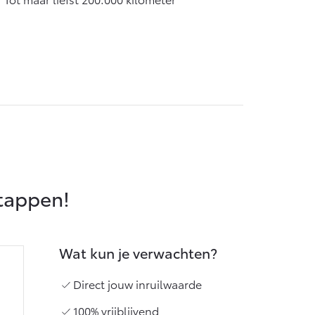
Vanaf € 55.950,-
stappen!
Wat kun je verwachten?
Direct jouw inruilwaarde
100% vrijblijvend