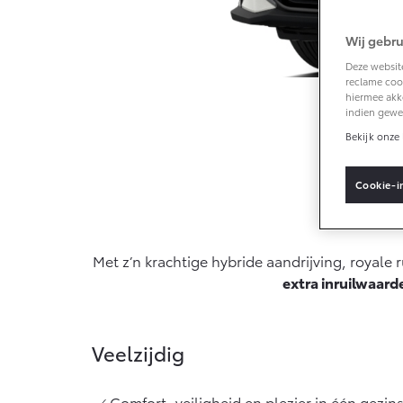
Wij gebru
Vanaf € 33.495,-
Deze website
reclame cook
Toyota C-HR+
hiermee akk
BATTERIJ-
indien gewe
ELEKTRISCH
Bekijk onze 
Cookie-i
G
Actie
Vanaf € 37.995,-
Met z’n krachtige hybride aandrijving, royale
Mirai
extra inruilwaard
WATERSTOF-
ELEKTRISCH
Veelzijdig
Comfort, veiligheid en plezier in één gezin