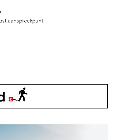
n
vast aanspreekpunt