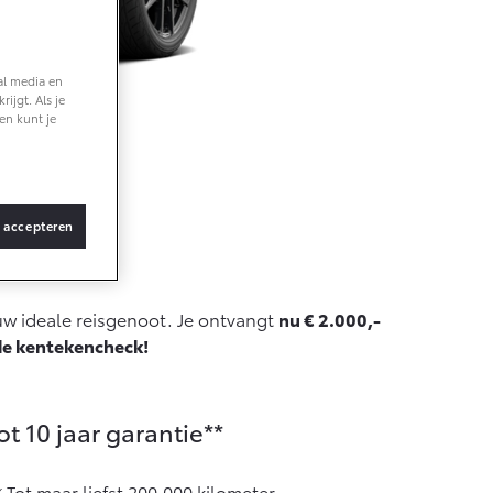
ng
Vanaf € 36.495,-
al media en
ijgt. Als je
bZ4X Touring
en kunt je
BATTERIJ-
ELEKTRISCH
e
s accepteren
Vanaf € 48.995,-
ouw ideale reisgenoot. Je ontvangt
nu € 2.000,-
Proace Verso
de kentekencheck!
BATTERIJ-
ELEKTRISCH
ot 10 jaar garantie**
Tot maar liefst 200.000 kilometer