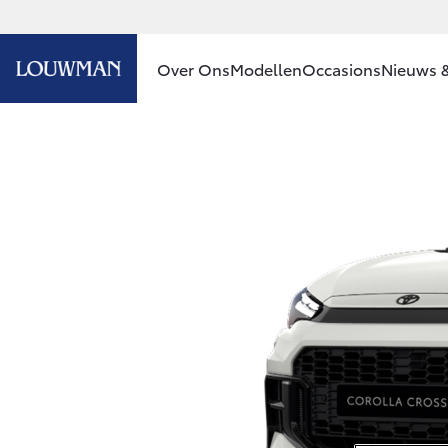
Over Ons
Modellen
Occasions
Nieuws &
Ons bedrijf
Aygo X
HYBRIDE
Ons bedrijf
Contact en
Route
Vacatures
Vanaf € 23.750,-
Klantbeoordelingen
Corolla Hatchback
HYBRIDE