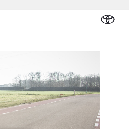
Plan een proefrit
Schade melden
Contact en
Plan een
en
Onderdelen &
Oplaadservice
Bedrijfswagens
Route
proefrit
Urban Cruiser
Accessoires
BATTERIJ-
ELEKTRISCH
Vraag een brochure aan
Werkplaatsafspraak
alplan
cial Lease
Thuislaadpakketten
Bedrijfswagens
Vraag een
maken
Onderdelen
op maat
brochure
l
tional
Laadpas
aan
Accessoires
Financieren of
Bekijk de verwachte
ie
Energie en slim
Contact en
modellen
leasen
Route
Banden
laden
Contact
ie
Verzekeren
Vanaf € 32.995,-
en Route
Toyota C-HR
OOK ALS PLUG-IN
HYBRIDE
nsten