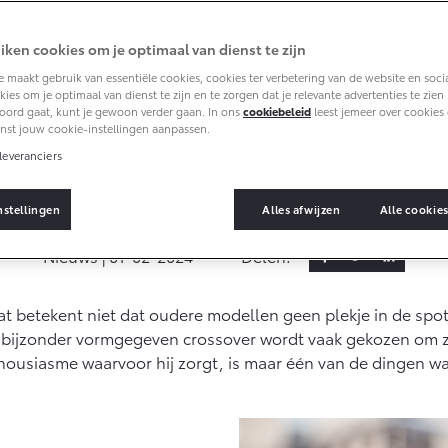
Informatie (SIL)
Toyota
iDeal betali
iken cookies om je optimaal van dienst te zijn
Autoverzekering
Vanaf € 35.495,-
Vanaf € 39.995,-
Connected
 maakt gebruik van essentiële cookies, cookies ter verbetering van de website en soci
Toyota Hybride
ies om je optimaal van dienst te zijn en te zorgen dat je relevante advertenties te zien kr
Autoverzekering
RAV4
bZ4X
oord gaat, kunt je gewoon verder gaan. In ons
cookiebeleid
leest jemeer over cookies 
PLUG-IN HYBRIDE
BATTERIJ-
Connected Services
nst jouw cookie-instellingen aanpassen.
ELEKTRISCH
ta C-HR: het beste van twee wer
MyToyota login
leveranciers
MyToyota App
iasme met zijn bijzondere vormgev
nstellingen
Alles afwijzen
Alle cookie
Abonnementen
Multimedia
Nieuws |
01-02-2024
Delen:
Vanaf € 49.995,-
Vanaf € 39.995,-
Connected check
Proace City (excl.
Proace (excl. BTW)
dat betekent niet dat oudere modellen geen plekje in de spo
Navigatie updates
OOK ALS BATTERIJ-
BTW)
ELEKTRISCH
 bijzonder vormgegeven crossover wordt vaak gekozen om zij
OOK ALS BATTERIJ-
ELEKTRISCH
nthousiasme waarvoor hij zorgt, is maar één van de dingen 