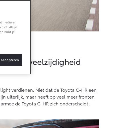
ng
Vanaf € 36.495,-
al media en
ijgt. Als je
bZ4X Touring
en kunt je
BATTERIJ-
ELEKTRISCH
elden
ing en veelzijdigheid
s accepteren
Vanaf € 48.995,-
Proace Verso
tlight verdienen. Niet dat de Toyota C-HR een
BATTERIJ-
ELEKTRISCH
n uiterlijk, maar heeft op veel meer fronten
waarmee de Toyota C-HR zich onderscheidt.