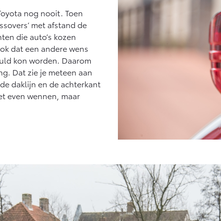
Vanaf € 27.945,-
Vanaf € 37.500,-
Toyota nog nooit. Toen
ssovers’ met afstand de
Hilux (excl. BTW)
Land Cruiser (excl.
OOK ALS BATTERIJ-
BTW)
nten die auto’s kozen
ELEKTRISCH
ook dat een andere wens
rvuld kon worden. Daarom
g. Dat zie je meteen aan
nde daklijn en de achterkant
 het even wennen, maar
Vanaf € 56.570,-
Vanaf € 89.986,-