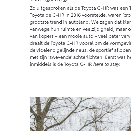
Vanaf € 76.695,-
Zo uitgesproken als de Toyota C-HR was een 
Toyota de C-HR in 2016 voorstelde, waren ‘cro
Proace Max (excl.
BTW)
grootste trend in autoland. We zagen dat kla
OOK ALS BATTERIJ-
vanwege hun ruimte en veelzijdigheid, maar 
ELEKTRISCH
van kopers – een mooie auto – veel beter ve
draait de Toyota C-HR vooral om de vormgevin
de vloeiend gelijnde neus, de sportief aflope
met zijn ‘zwevende’ achterlichten. Eerst was
Vanaf € 46.301,-
inmiddels is de Toyota C-HR
here to stay
.