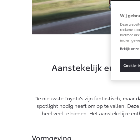
Wij gebru
Vanaf € 33.495,-
Deze website
reclame cook
Toyota C-HR+
hiermee akk
BATTERIJ-
indien gewe
ELEKTRISCH
Toyo
Bekijk onze 
Aanstekelijk enthous
Cookie-i
Vanaf € 37.995,-
Mirai
De nieuwste Toyota’s zijn fantastisch, maar 
WATERSTOF-
ELEKTRISCH
spotlight nodig heeft om op te vallen. Deze
heel veel te bieden. Het aanstekelijke e
Vormgeving