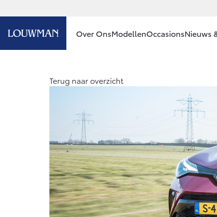
Over Ons
Modellen
Occasions
Nieuws &
Ons bedrijf
Aygo X
Terug naar overzicht
HYBRIDE
Ons bedrijf
Contact en
Route
Vacatures
Vanaf € 23.750,-
Klantbeoordelingen
Corolla Hatchback
HYBRIDE