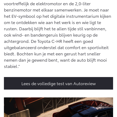
Vanaf € 76.695,-
Vanaf € 27.945,-
voortreffelijk de elektromotor en de 2,0-liter
benzinemotor met elkaar samenwerken. Je moet naar
het EV-symbool op het digitale instrumentarium kijken
Proace (excl. BTW)
Proace Verso
om te ontdekken wie aan het werk is en wie ligt te
OOK ALS BATTERIJ-
BATTERIJ-ELEKTRISCH
rusten. Daarbij blijft het te allen tijde stil vanbinnen,
ELEKTRISCH
ook wind- en bandengeruis blijven keurig op de
achtergrond. De Toyota C-HR heeft een goed
uitgebalanceerd onderstel dat comfort en sportiviteit
biedt. Bochten kun je met een gerust hart sneller
nemen dan je gewend bent, want de auto blijft mooi
Vanaf € 37.500,-
Vanaf € 55.950,-
stabiel.”
Proace Max (excl. BTW)
Hilux (excl. BTW)
Lees de volledige test van Autoreview
OOK ALS BATTERIJ-
OOK ALS BATTERIJ-
ELEKTRISCH
ELEKTRISCH