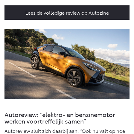
Multimedia
Connected check
Lees de volledige review op Autozine
Navigatie updates
bZ4X
bZ4X Touring
BATTERIJ-ELEKTRISCH
BATTERIJ-ELEKTRISCH
Vanaf € 39.995,-
Vanaf € 48.995,-
Mirai
Proace City (excl. BTW)
WATERSTOF-ELEKTRISCH
OOK ALS BATTERIJ-
ELEKTRISCH
Autoreview: “elektro- en benzinemotor
werken voortreffelijk samen”
Autoreview sluit zich daarbij aan: “Ook nu valt op hoe