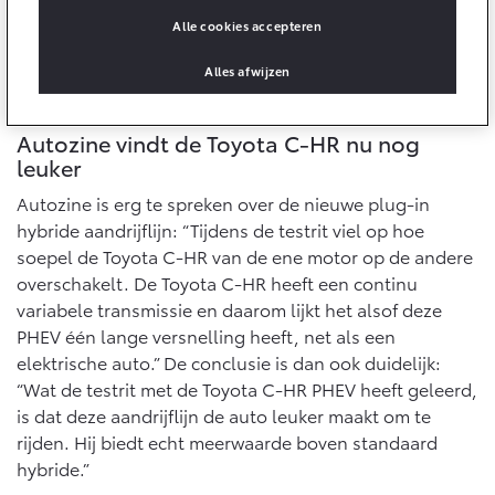
10 jaar batterijgarantie
Laadpas
Alle cookies accepteren
Toyota fabrieksgarantie
Energie en slim laden
Corolla Cross
Toyota C-HR
Bedrijfswagens
Alles afwijzen
HYBRIDE
OOK ALS PLUG-IN
HYBRIDE
Onderdelen & Accessoires
Bedrijfswagens op maat
Verzekeren
Autozine vindt de Toyota C-HR nu nog
Financieren of leasen
leuker
Onderdelen
Toyota Autoverzekering
Verzekeren
Autozine is erg te spreken over de nieuwe plug-in
Accessoires
Toyota Hybride Autoverzekering
hybride aandrijflijn: “Tijdens de testrit viel op hoe
Vanaf € 39.995,-
Vanaf € 36.495,-
Banden
soepel de Toyota C-HR van de ene motor op de andere
overschakelt. De Toyota C-HR heeft een continu
Overige diensten
variabele transmissie en daarom lijkt het alsof deze
Connected
Toyota C-HR+
RAV4
BATTERIJ-ELEKTRISCH
PLUG-IN HYBRIDE
PHEV één lange versnelling heeft, net als een
iDeal betaling
elektrische auto.” De conclusie is dan ook duidelijk:
Connected Services
“Wat de testrit met de Toyota C-HR PHEV heeft geleerd,
MyToyota login
is dat deze aandrijflijn de auto leuker maakt om te
MyToyota App
rijden. Hij biedt echt meerwaarde boven standaard
Abonnementen
hybride.”
Vanaf € 37.995,-
Vanaf € 49.995,-