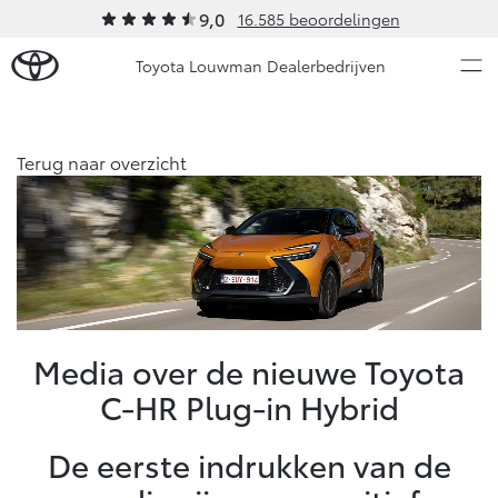
9,0
16.585 beoordelingen
Toyota Louwman Dealerbedrijven
Over Ons
Terug naar overzicht
Modellen
Ons bedrijf
Occasions
Ons bedrijf
Aygo X
Yaris
Contact en Route
HYBRIDE
HYBRIDE
Vacatures
Nieuws & Acties
Media over de nieuwe Toyota
Klantbeoordelingen
C-HR Plug-in Hybrid
Onderhoud
De eerste indrukken van de
Vanaf € 23.750,-
Vanaf € 27.195,-
Diensten
Service & Onderhoud