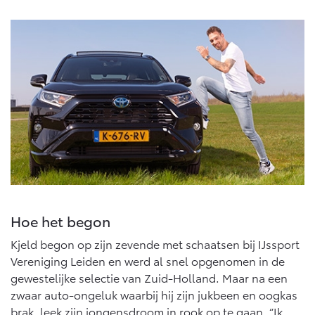
Multimedia
Connected check
Navigatie updates
bZ4X
bZ4X Touring
BATTERIJ-ELEKTRISCH
BATTERIJ-ELEKTRISCH
Vanaf € 39.995,-
Vanaf € 48.995,-
Mirai
Proace City (excl. BTW)
WATERSTOF-ELEKTRISCH
OOK ALS BATTERIJ-
Hoe het begon
ELEKTRISCH
Kjeld begon op zijn zevende met schaatsen bij IJssport
Vereniging Leiden en werd al snel opgenomen in de
gewestelijke selectie van Zuid-Holland. Maar na een
zwaar auto-ongeluk waarbij hij zijn jukbeen en oogkas
brak, leek zijn jongensdroom in rook op te gaan. “Ik