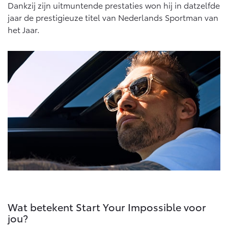
Dankzij zijn uitmuntende prestaties won hij in datzelfde
Vanaf € 46.301,-
Vanaf € 56.570,-
jaar de prestigieuze titel van Nederlands Sportman van
het Jaar.
Land Cruiser (excl. BTW)
Vanaf € 89.986,-
Wat betekent Start Your Impossible voor
jou?