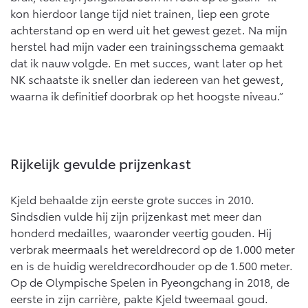
Vanaf € 76.695,-
Vanaf € 27.945,-
kon hierdoor lange tijd niet trainen, liep een grote
achterstand op en werd uit het gewest gezet. Na mijn
herstel had mijn vader een trainingsschema gemaakt
Proace (excl. BTW)
Proace Verso
dat ik nauw volgde. En met succes, want later op het
OOK ALS BATTERIJ-
BATTERIJ-ELEKTRISCH
ELEKTRISCH
NK schaatste ik sneller dan iedereen van het gewest,
waarna ik definitief doorbrak op het hoogste niveau.”
Vanaf € 37.500,-
Vanaf € 55.950,-
Rijkelijk gevulde prijzenkast
Kjeld behaalde zijn eerste grote succes in 2010.
Proace Max (excl. BTW)
Hilux (excl. BTW)
Sindsdien vulde hij zijn prijzenkast met meer dan
OOK ALS BATTERIJ-
OOK ALS BATTERIJ-
honderd medailles, waaronder veertig gouden. Hij
ELEKTRISCH
ELEKTRISCH
verbrak meermaals het wereldrecord op de 1.000 meter
en is de huidig wereldrecordhouder op de 1.500 meter.
Op de Olympische Spelen in Pyeongchang in 2018, de
eerste in zijn carrière, pakte Kjeld tweemaal goud.