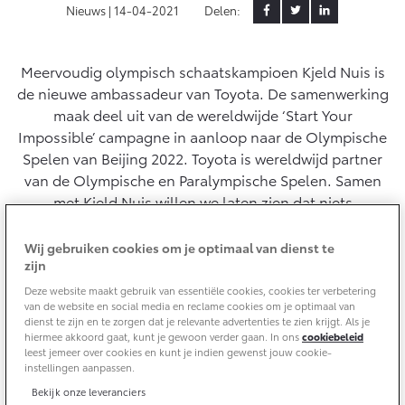
Nieuws |
14-04-2021
Delen:
Yaris Cross
Urban Cruiser
Werkplaatsafspraak
Zakelijk
HYBRIDE
BATTERIJ-ELEKTRISCH
Private Lease
Onderhoud op Maat
Meervoudig olympisch schaatskampioen Kjeld Nuis is
de nieuwe ambassadeur van Toyota. De samenwerking
APK
Wat is Private Lease?
Zakelijk
maak deel uit van de wereldwijde ‘Start Your
Werkplaatsafspraak maken
Airco check
Bereken je maandbedrag
Impossible’ campagne in aanloop naar de Olympische
Vakantiecheck
Private Lease voor ZZP
Spelen van Beijing 2022. Toyota is wereldwijd partner
Toyota voor de zaak
Contact en Route
Hybride Zekerheid Controle
Vanaf € 31.895,-
Vanaf € 32.995,-
van de Olympische en Paralympische Spelen. Samen
Private Lease Occasions
Leaserijder
Toyota handleidingen
met Kjeld Nuis willen we laten zien dat niets
ZZP
Schade melden
onmogelijk is. Het weerspiegelt de gedeelde,
Toyota Service Informatie (SIL)
Wagenparkbeheer
Financieren
Corolla Hatchback
Corolla Touring Sports
onbegrensde toewijding om continu te verbeteren,
Wij gebruiken cookies om je optimaal van dienst te
HYBRIDE
HYBRIDE
Contact zakelijke markt
zijn
waarmee we iedereen willen inspireren.
Plan een proefrit
Schade & Garantie
Toyota Betaalplan
Deze website maakt gebruik van essentiële cookies, cookies ter verbetering
van de website en social media en reclame cookies om je optimaal van
dienst te zijn en te zorgen dat je relevante advertenties te zien krijgt. Als je
Vraag een brochure aan
Leasen
Toyota Pechhulp
hiermee akkoord gaat, kunt je gewoon verder gaan. In ons
cookiebeleid
Oplaadservice
leest jemeer over cookies en kunt je indien gewenst jouw cookie-
Schade & Glasherstel
instellingen aanpassen.
Financial Lease
Bekijk de verwachte modellen
10 jaar Toyota garantie
Vanaf € 33.495,-
Vanaf € 35.495,-
Bekijk onze leveranciers
Thuislaadpakketten
Operational Lease