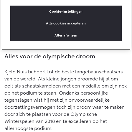
10 jaar batterijgarantie
Laadpas
Toyota fabrieksgarantie
Cookie-instellingen
Energie en slim laden
Corolla Cross
Toyota C-HR
Bedrijfswagens
HYBRIDE
OOK ALS PLUG-IN
Alle cookies accepteren
HYBRIDE
Onderdelen & Accessoires
Bedrijfswagens op maat
Verzekeren
Alles afwijzen
Financieren of leasen
Onderdelen
Toyota Autoverzekering
Verzekeren
Accessoires
Alles voor de olympische droom
Toyota Hybride Autoverzekering
Vanaf € 39.995,-
Vanaf € 36.495,-
Banden
Kjeld Nuis behoort tot de beste langebaanschaatsers
van de wereld. Als kleine jongen droomde hij al om
Overige diensten
Connected
Toyota C-HR+
RAV4
ooit als schaatskampioen met een medaille om zijn nek
BATTERIJ-ELEKTRISCH
PLUG-IN HYBRIDE
op het podium te staan. Ondanks persoonlijke
iDeal betaling
Connected Services
tegenslagen wist hij met zijn onvoorwaardelijke
doorzettingsvermogen toch zijn droom waar te maken
MyToyota login
door zich te plaatsen voor de Olympische
MyToyota App
Winterspelen van 2018 en te excelleren op het
Abonnementen
allerhoogste podium.
Vanaf € 37.995,-
Vanaf € 49.995,-