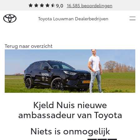
9,0
16.585 beoordelingen
Toyota Louwman Dealerbedrijven
Over Ons
Terug naar overzicht
Modellen
Ons bedrijf
Occasions
Ons bedrijf
Aygo X
Yaris
Contact en Route
HYBRIDE
HYBRIDE
Vacatures
Nieuws & Acties
Kjeld Nuis nieuwe
Klantbeoordelingen
ambassadeur van Toyota
Onderhoud
Niets is onmogelijk
Vanaf € 23.750,-
Vanaf € 27.195,-
Diensten
Service & Onderhoud