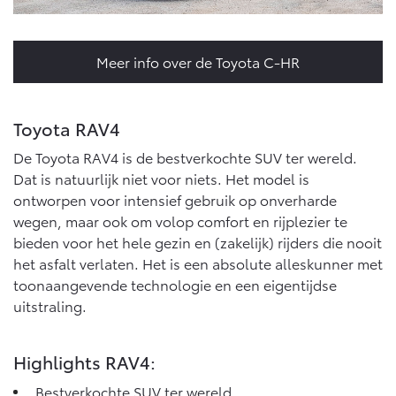
Vanaf € 46.301,-
Vanaf € 56.570,-
Meer info over de Toyota C-HR
Land Cruiser (excl. BTW)
Toyota RAV4
De Toyota RAV4 is de bestverkochte SUV ter wereld.
Dat is natuurlijk niet voor niets. Het model is
ontworpen voor intensief gebruik op onverharde
Vanaf € 89.986,-
wegen, maar ook om volop comfort en rijplezier te
bieden voor het hele gezin en (zakelijk) rijders die nooit
het asfalt verlaten. Het is een absolute alleskunner met
toonaangevende technologie en een eigentijdse
uitstraling.
Highlights RAV4:
Bestverkochte SUV ter wereld