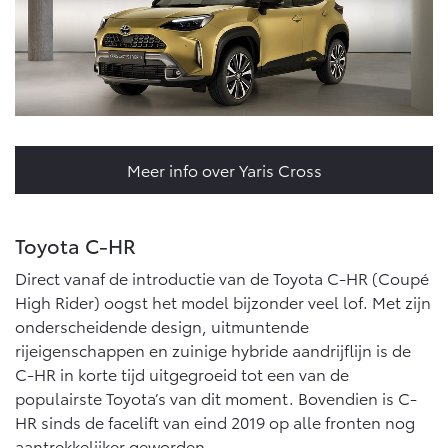
Multimedia
Connected check
Navigatie updates
bZ4X
bZ4X Touring
BATTERIJ-ELEKTRISCH
BATTERIJ-ELEKTRISCH
Meer info over Yaris Cross
Vanaf € 39.995,-
Vanaf € 48.995,-
Toyota C-HR
Direct vanaf de introductie van de Toyota C-HR (Coupé
Mirai
Proace City (excl. BTW)
High Rider) oogst het model bijzonder veel lof. Met zijn
WATERSTOF-ELEKTRISCH
OOK ALS BATTERIJ-
onderscheidende design, uitmuntende
ELEKTRISCH
rijeigenschappen en zuinige hybride aandrijflijn is de
C-HR in korte tijd uitgegroeid tot een van de
populairste Toyota’s van dit moment. Bovendien is C-
HR sinds de facelift van eind 2019 op alle fronten nog
aantrekkelijker geworden.