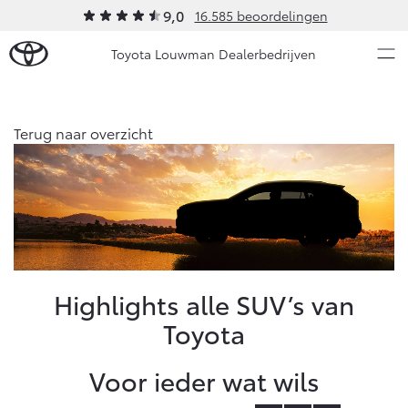
9,0
16.585 beoordelingen
Toyota Louwman Dealerbedrijven
Over Ons
Terug naar overzicht
Modellen
Ons bedrijf
Occasions
Ons bedrijf
Aygo X
Yaris
Contact en Route
HYBRIDE
HYBRIDE
Vacatures
Nieuws & Acties
Highlights alle SUV’s van
Klantbeoordelingen
Toyota
Onderhoud
Voor ieder wat wils
Vanaf € 23.750,-
Vanaf € 27.195,-
Diensten
Service & Onderhoud