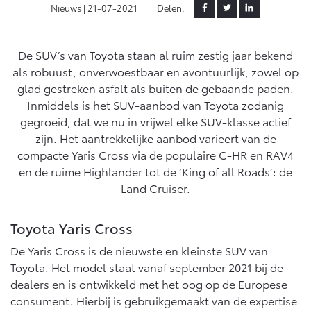
Nieuws |
21-07-2021
Delen:
Yaris Cross
Urban Cruiser
Werkplaatsafspraak
Zakelijk
HYBRIDE
BATTERIJ-ELEKTRISCH
Private Lease
Onderhoud op Maat
De SUV’s van Toyota staan al ruim zestig jaar bekend
als robuust, onverwoestbaar en avontuurlijk, zowel op
APK
Wat is Private Lease?
Zakelijk
glad gestreken asfalt als buiten de gebaande paden.
Werkplaatsafspraak maken
Airco check
Bereken je maandbedrag
Inmiddels is het SUV-aanbod van Toyota zodanig
Vakantiecheck
Private Lease voor ZZP
gegroeid, dat we nu in vrijwel elke SUV-klasse actief
Toyota voor de zaak
Contact en Route
Hybride Zekerheid Controle
Vanaf € 31.895,-
Vanaf € 32.995,-
zijn. Het aantrekkelijke aanbod varieert van de
Private Lease Occasions
Leaserijder
Toyota handleidingen
compacte Yaris Cross via de populaire C-HR en RAV4
ZZP
Schade melden
en de ruime Highlander tot de ‘King of all Roads’: de
Toyota Service Informatie (SIL)
Wagenparkbeheer
Financieren
Corolla Hatchback
Corolla Touring Sports
Land Cruiser.
HYBRIDE
HYBRIDE
Contact zakelijke markt
Plan een proefrit
Schade & Garantie
Toyota Betaalplan
Toyota Yaris Cross
Vraag een brochure aan
De Yaris Cross is de nieuwste en kleinste SUV van
Leasen
Toyota Pechhulp
Toyota. Het model staat vanaf september 2021 bij de
Oplaadservice
Schade & Glasherstel
dealers en is ontwikkeld met het oog op de Europese
Financial Lease
Bekijk de verwachte modellen
10 jaar Toyota garantie
Vanaf € 33.495,-
Vanaf € 35.495,-
consument. Hierbij is gebruikgemaakt van de expertise
Thuislaadpakketten
Operational Lease