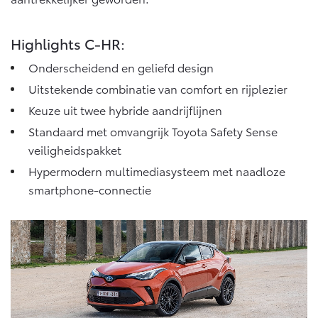
Vanaf € 76.695,-
Vanaf € 27.945,-
Highlights C-HR:
Proace (excl. BTW)
Proace Verso
OOK ALS BATTERIJ-
BATTERIJ-ELEKTRISCH
Onderscheidend en geliefd design
ELEKTRISCH
Uitstekende combinatie van comfort en rijplezier
Keuze uit twee hybride aandrijflijnen
Standaard met omvangrijk Toyota Safety Sense
veiligheidspakket
Vanaf € 37.500,-
Vanaf € 55.950,-
Hypermodern multimediasysteem met naadloze
smartphone-connectie
Proace Max (excl. BTW)
Hilux (excl. BTW)
OOK ALS BATTERIJ-
OOK ALS BATTERIJ-
ELEKTRISCH
ELEKTRISCH