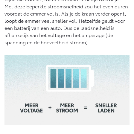
Vanaf € 46.301,-
Vanaf € 56.570,-
Met deze beperkte stroomsnelheid zou het even duren
voordat de emmer vol is. Als je de kraan verder opent,
loopt de emmer veel sneller vol. Hetzelfde geldt voor
Land Cruiser (excl. BTW)
een batterij van een auto. Dus de laadsnelheid is
afhankelijk van het voltage en het ampèrage (de
spanning en de hoeveelheid stroom).
Vanaf € 89.986,-