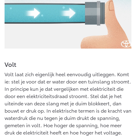
Multimedia
Connected check
Navigatie updates
bZ4X
bZ4X Touring
BATTERIJ-ELEKTRISCH
BATTERIJ-ELEKTRISCH
Volt
Vanaf € 39.995,-
Vanaf € 48.995,-
Volt laat zich eigenlijk heel eenvoudig uitleggen. Komt
ie: stel je voor dat er water door een tuinslang stroomt.
In principe kun je dat vergelijken met elektriciteit die
Mirai
Proace City (excl. BTW)
WATERSTOF-ELEKTRISCH
OOK ALS BATTERIJ-
door een elektriciteitsdraad stroomt. Stel dat je het
ELEKTRISCH
uiteinde van deze slang met je duim blokkeert, dan
bouwt er druk op. In elektrische termen is de kracht van
waterdruk die nu tegen je duim drukt de spanning,
gemeten in volt. Hoe hoger de spanning, hoe meer
druk de elektriciteit heeft en hoe hoger het voltage.