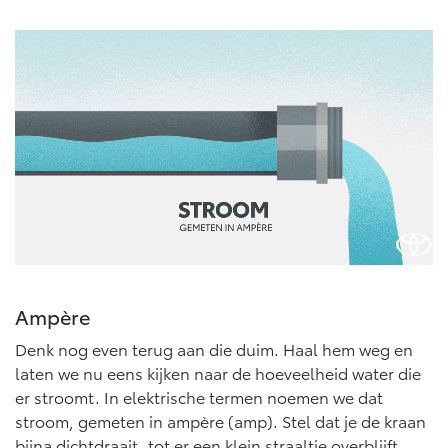
Vanaf € 76.695,-
Vanaf € 27.945,-
Proace (excl. BTW)
Proace Verso
OOK ALS BATTERIJ-
BATTERIJ-ELEKTRISCH
ELEKTRISCH
Vanaf € 37.500,-
Vanaf € 55.950,-
Proace Max (excl. BTW)
Hilux (excl. BTW)
Ampère
OOK ALS BATTERIJ-
OOK ALS BATTERIJ-
ELEKTRISCH
ELEKTRISCH
Denk nog even terug aan die duim. Haal hem weg en
laten we nu eens kijken naar de hoeveelheid water die
er stroomt. In elektrische termen noemen we dat
stroom, gemeten in ampère (amp). Stel dat je de kraan
bijna dichtdraait, tot er een klein straaltje overblijft.