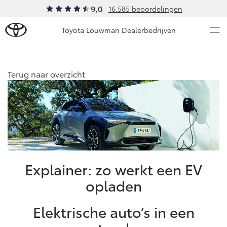
9,0
16.585 beoordelingen
Toyota Louwman Dealerbedrijven
Over Ons
Terug naar overzicht
Modellen
Ons bedrijf
Occasions
Ons bedrijf
Aygo X
Yaris
Contact en Route
HYBRIDE
HYBRIDE
Vacatures
Nieuws & Acties
Explainer: zo werkt een EV
Klantbeoordelingen
opladen
Onderhoud
Elektrische auto’s in een
Vanaf € 23.750,-
Vanaf € 27.195,-
Diensten
Service & Onderhoud