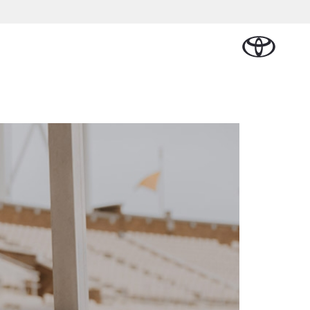
Plan een proefrit
Schade melden
Contact en
Plan een
en
Onderdelen &
Oplaadservice
Bedrijfswagens
Route
proefrit
Urban Cruiser
Accessoires
BATTERIJ-
ELEKTRISCH
Vraag een brochure aan
Werkplaatsafspraak
alplan
cial Lease
Thuislaadpakketten
Bedrijfswagens
Vraag een
maken
Onderdelen
op maat
brochure
l
tional
Laadpas
aan
Accessoires
Financieren of
Bekijk de verwachte
ie
Energie en slim
Contact en
modellen
leasen
Route
Banden
laden
Contact
ie
Verzekeren
Vanaf € 32.995,-
en Route
Toyota C-HR
OOK ALS PLUG-IN
HYBRIDE
nsten