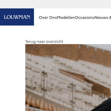
Over Ons
Modellen
Occasions
Nieuws &
Ons bedrijf
Aygo X
Terug naar overzicht
HYBRIDE
Ons bedrijf
Contact en
Route
Vacatures
Vanaf € 23.750,-
Klantbeoordelingen
Corolla Hatchback
HYBRIDE