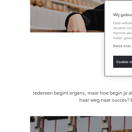
Wij gebru
Vanaf € 33.495,-
Deze website
reclame cook
Toyota C-HR+
hiermee akk
BATTERIJ-
indien gewe
ELEKTRISCH
Bekijk onze 
Cookie-i
Vanaf € 37.995,-
Mirai
Iedereen begint ergens, maar hoe begin je al
WATERSTOF-
ELEKTRISCH
haar weg naar succes? 