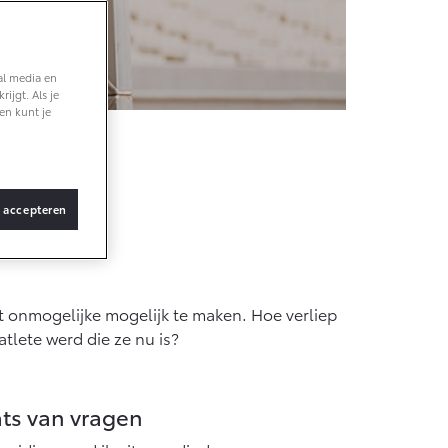
ng
Vanaf € 36.495,-
al media en
ijgt. Als je
bZ4X Touring
en kunt je
BATTERIJ-
ELEKTRISCH
s accepteren
Vanaf € 48.995,-
Proace Verso
et onmogelijke mogelijk te maken. Hoe verliep
BATTERIJ-
ELEKTRISCH
lete werd die ze nu is?
ts van vragen