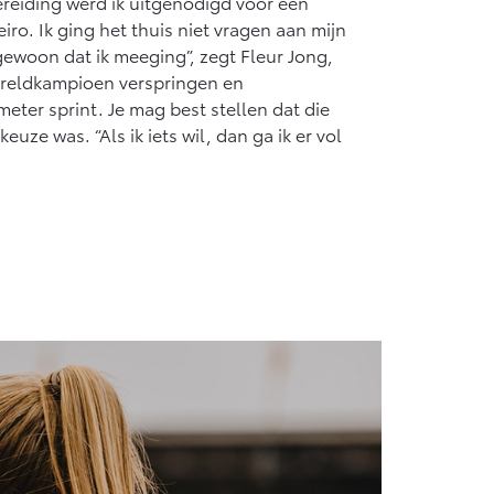
reiding werd ik uitgenodigd voor een
Vanaf € 55.950,-
iro. Ik ging het thuis niet vragen aan mijn
ewoon dat ik meeging”, zegt Fleur Jong,
ereldkampioen verspringen en
ter sprint. Je mag best stellen dat die
keuze was. “Als ik iets wil, dan ga ik er vol