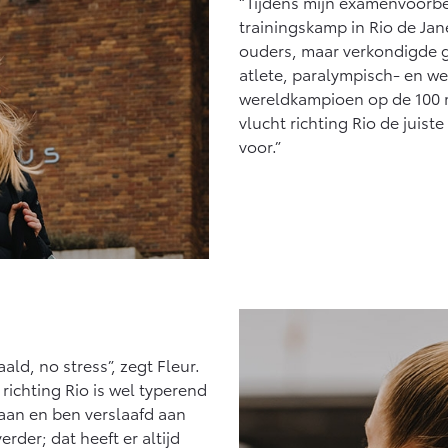
“Tijdens mijn examenvoorbe
Vanaf € 27.945,-
Vanaf € 37.500,-
trainingskamp in Rio de Jane
ouders, maar verkondigde g
Hilux (excl. BTW)
Land Cruiser (excl.
OOK ALS BATTERIJ-
BTW)
atlete, paralympisch- en w
ELEKTRISCH
wereldkampioen op de 100 me
vlucht richting Rio de juiste 
voor.”
Vanaf € 56.570,-
Vanaf € 89.986,-
ld, no stress”, zegt Fleur.
richting Rio is wel typerend
 aan en ben verslaafd aan
erder; dat heeft er altijd