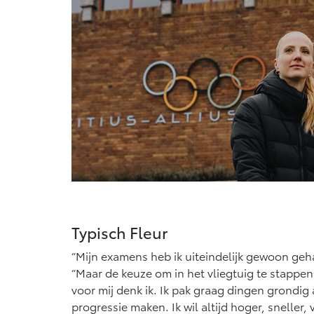
Vanaf € 76.695,-
Proace Max (excl.
BTW)
OOK ALS BATTERIJ-
ELEKTRISCH
Vanaf € 46.301,-
Typisch Fleur
“Mijn examens heb ik uiteindelijk gewoon gehaa
“Maar de keuze om in het vliegtuig te stappen 
voor mij denk ik. Ik pak graag dingen grondig
progressie maken. Ik wil altijd hoger, sneller, v