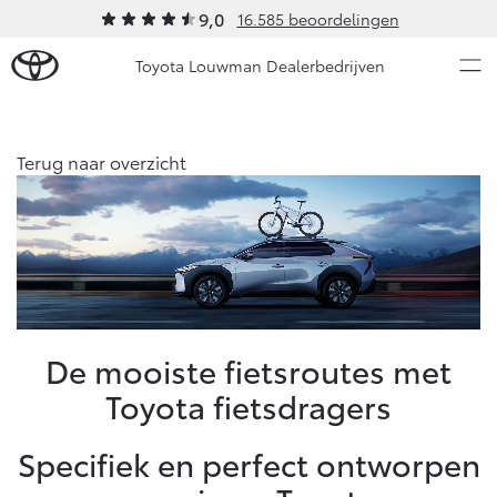
9,0
16.585 beoordelingen
Toyota Louwman Dealerbedrijven
Over Ons
Terug naar overzicht
Modellen
Ons bedrijf
Occasions
Ons bedrijf
Aygo X
Yaris
Contact en Route
HYBRIDE
HYBRIDE
Vacatures
Nieuws & Acties
De mooiste fietsroutes met
Klantbeoordelingen
Toyota fietsdragers
Onderhoud
Specifiek en perfect ontworpen
Vanaf € 23.750,-
Vanaf € 27.195,-
Diensten
Service & Onderhoud