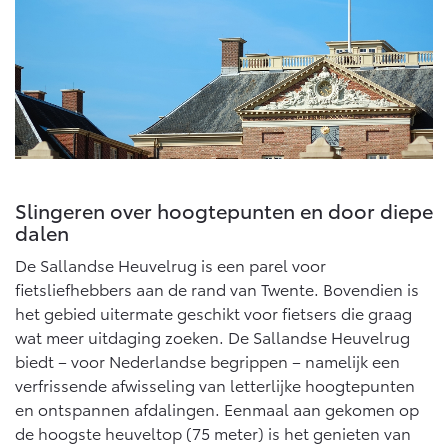
Vanaf € 46.301,-
Vanaf € 56.570,-
Land Cruiser (excl. BTW)
Slingeren over hoogtepunten en door diepe
dalen
Vanaf € 89.986,-
De Sallandse Heuvelrug is een parel voor
fietsliefhebbers aan de rand van Twente. Bovendien is
het gebied uitermate geschikt voor fietsers die graag
wat meer uitdaging zoeken. De Sallandse Heuvelrug
biedt – voor Nederlandse begrippen – namelijk een
verfrissende afwisseling van letterlijke hoogtepunten
en ontspannen afdalingen. Eenmaal aan gekomen op
de hoogste heuveltop (75 meter) is het genieten van