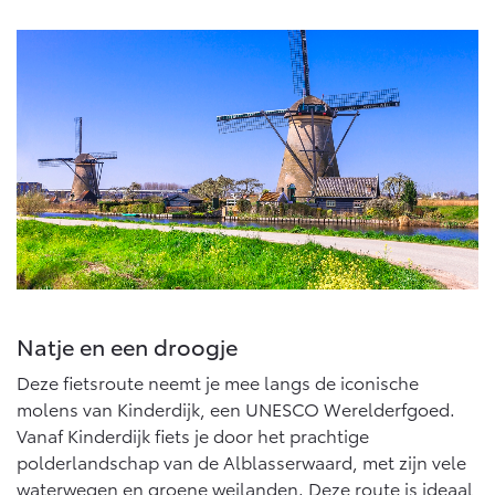
Multimedia
Connected check
Navigatie updates
bZ4X
bZ4X Touring
BATTERIJ-ELEKTRISCH
BATTERIJ-ELEKTRISCH
Vanaf € 39.995,-
Vanaf € 48.995,-
Mirai
Proace City (excl. BTW)
Natje en een droogje
WATERSTOF-ELEKTRISCH
OOK ALS BATTERIJ-
ELEKTRISCH
Deze fietsroute neemt je mee langs de iconische
molens van Kinderdijk, een UNESCO Werelderfgoed.
Vanaf Kinderdijk fiets je door het prachtige
polderlandschap van de Alblasserwaard, met zijn vele
waterwegen en groene weilanden. Deze route is ideaal