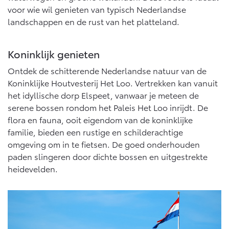
Vanaf € 76.695,-
Vanaf € 27.945,-
voor wie wil genieten van typisch Nederlandse
landschappen en de rust van het platteland.
Proace (excl. BTW)
Proace Verso
OOK ALS BATTERIJ-
BATTERIJ-ELEKTRISCH
Koninklijk genieten
ELEKTRISCH
Ontdek de schitterende Nederlandse natuur van de
Koninklijke Houtvesterij Het Loo. Vertrekken kan vanuit
het idyllische dorp Elspeet, vanwaar je meteen de
serene bossen rondom het Paleis Het Loo inrijdt. De
Vanaf € 37.500,-
Vanaf € 55.950,-
flora en fauna, ooit eigendom van de koninklijke
familie, bieden een rustige en schilderachtige
omgeving om in te fietsen. De goed onderhouden
paden slingeren door dichte bossen en uitgestrekte
Proace Max (excl. BTW)
Hilux (excl. BTW)
OOK ALS BATTERIJ-
OOK ALS BATTERIJ-
heidevelden.
ELEKTRISCH
ELEKTRISCH