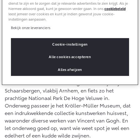
10 jaar batterijgarantie
dienst te zijn en te zorgen dat je relevante advertenties te zien krijgt. Als je
Laadpas
hiermee akkoord gaat, kunt je gewoon verder gaan. In ons
cookiebeleid
Toyota fabrieksgarantie
leest jemeer over cookies en kunt je indien gewenst jouw cookie-
Energie en slim laden
Corolla Cross
Toyota C-HR
Bedrijfswagens
instellingen aanpassen.
HYBRIDE
OOK ALS PLUG-IN
HYBRIDE
Bekijk onze leveranciers
Onderdelen & Accessoires
Bedrijfswagens op maat
Verzekeren
Cookie-instellingen
Financieren of leasen
Onderdelen
Edelherten en zwijnen spotten
Toyota Autoverzekering
Verzekeren
Alle cookies accepteren
Accessoires
Waarmee anders aftrappen dan met een van de
Toyota Hybride Autoverzekering
Vanaf € 39.995,-
Vanaf € 36.495,-
Banden
mooiste natuurgebied van ons land: de Veluwe. De
Alles afwijzen
Veluwe staat bekend om zijn uitgestrekte bossen,
heidevelden en zandverstuivingen. Parkeer je Toyota in
Overige diensten
Connected
Toyota C-HR+
RAV4
Schaarsbergen, vlakbij Arnhem, en fiets zo het
BATTERIJ-ELEKTRISCH
PLUG-IN HYBRIDE
prachtige Nationaal Park De Hoge Veluwe in.
iDeal betaling
Connected Services
Onderweg passeer je het Kröller-Müller Museum, dat
een indrukwekkende collectie kunstwerken huisvest,
MyToyota login
waaronder diverse werken van Vincent van Gogh. En
MyToyota App
let onderweg goed op, want wie weet spot je wel een
Abonnementen
edelhert of een kudde wilde zwijnen.
Vanaf € 37.995,-
Vanaf € 49.995,-